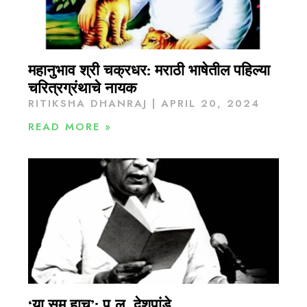
महानुभाव श्री चक्रधर: मराठी भाषेतील पहिल्या
चरित्रग्रंथाचे नायक
RITIKSHA DHANRAJ
APRIL 20, 2024
READ MORE »
‘या सम हाच’: पु.ल. देशपांडे