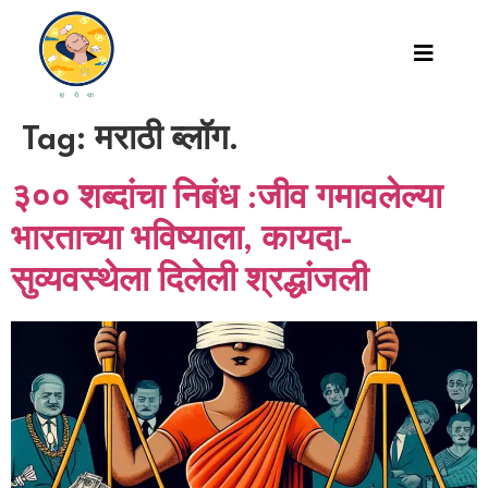
Tag:
मराठी ब्लॉग.
३०० शब्दांचा निबंध :जीव गमावलेल्या
भारताच्या भविष्याला, कायदा-
सुव्यवस्थेला दिलेली श्रद्धांजली