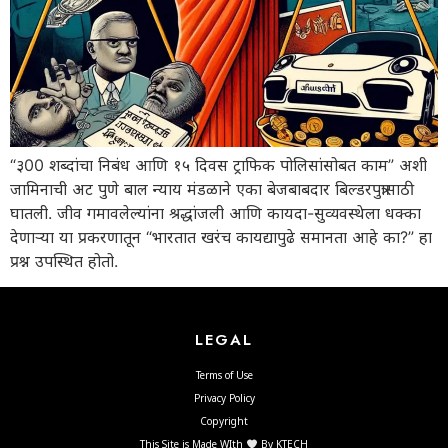
“३00 शब्दांचा निबंध आणि १५ दिवस ट्राफिक पोलिसांसोबत काम” अशी
जामिनाची अट पुणे बाल न्याय मंडळाने एका बेजबाबदार बिल्डरपुत्रासाठी
घातली. जीव गमावलेल्यांना श्रद्धांजली आणि कायदा-सुव्यवस्थेला धक्का
देणाऱ्या या प्रकरणातून “भारतात खरंच कायद्यापुढे समानता आहे का?” हा
प्रश्न उपस्थित होतो.
LEGAL
Terms of Use
Privacy Policy
Copyright
This Site is Made WIth
By KTECH