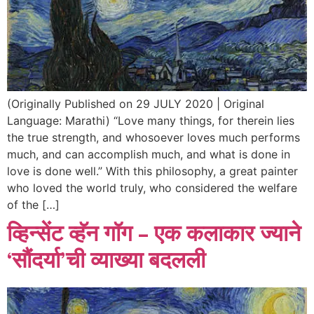
(Originally Published on 29 JULY 2020 | Original
Language: Marathi) “Love many things, for therein lies
the true strength, and whosoever loves much performs
much, and can accomplish much, and what is done in
love is done well.” With this philosophy, a great painter
who loved the world truly, who considered the welfare
of the […]
व्हिन्सेंट व्हॅन गॉग – एक कलाकार ज्याने
‘सौंदर्या’ची व्याख्या बदलली