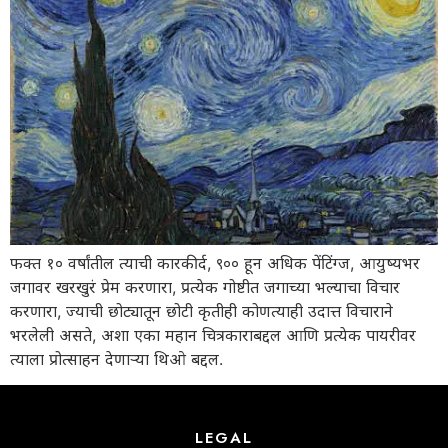
फक्त १० वर्षांतील त्याची कारकीर्द, ९०० हून अधिक पेंटिंग्ज, आयुष्यभर
जगावर खरखुरं प्रेम करणारा, प्रत्येक गोष्टीत जगाच्या भल्याचा विचार
करणारा, ज्याची छोट्यातून छोटी कृतीही कोणत्याही उदात्त विचाराने
भरलेली असते, अशा एका महान चित्रकाराबद्दल आणि प्रत्येक पायरीवर
त्याला प्रोत्साहन देणाऱ्या थिओ बद्दल.
LEGAL