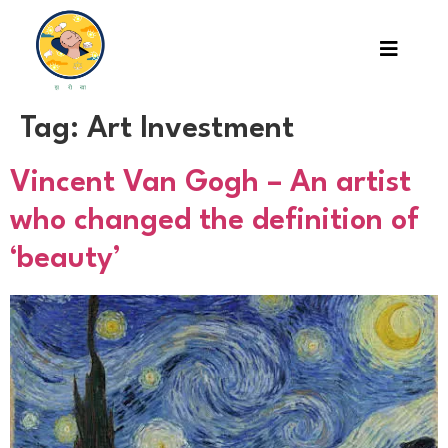
Tag:
Art Investment
Vincent Van Gogh – An artist
who changed the definition of
‘beauty’