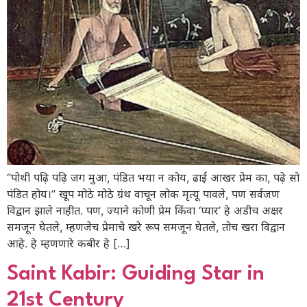
“पोथी पढ़ि पढ़ि जग मुआ, पंडित भया न कोय, ढाई आखर प्रेम का, पढ़े सो
पंडित होय।” खूप मोठे मोठे ग्रंथ वाचून लोक मृत्यू पावले, पण सर्वजण
विद्वान झाले नाहीत. पण, ज्याने कोणी प्रेम किंवा ‘प्यार’ हे अडीच अक्षर
समजून घेतले, म्हणजेच प्रेमाचे खरे रूप समजून घेतले, तोच खरा विद्वान
आहे. हे म्हणणारे कबीर हे […]
Saint Kabir: Guiding Star in
21st Century